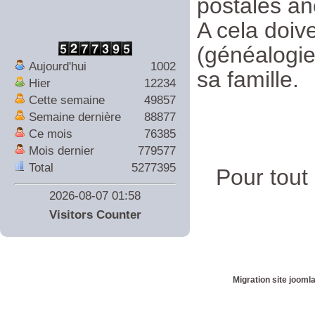
postales a
A cela doiv
(généalogie
Aujourd'hui
1002
sa famille.
Hier
12234
Cette semaine
49857
Semaine dernière
88877
Ce mois
76385
Mois dernier
779577
Total
5277395
Pour tout
2026-08-07 01:58
Visitors Counter
Migration site jooml