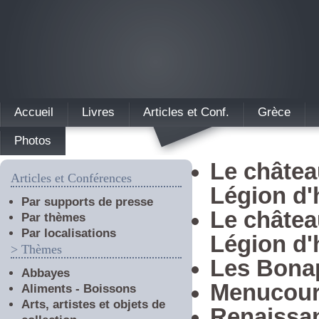
Accueil
Livres
Articles et Conf.
Grèce
Photos
Le châtea
Articles et Conférences
Légion d'
Par supports de presse
Le châtea
Par thèmes
Par localisations
Légion d'
> Thèmes
Les Bonap
Abbayes
Menucourt
Aliments - Boissons
Arts, artistes et objets de
Renaissan