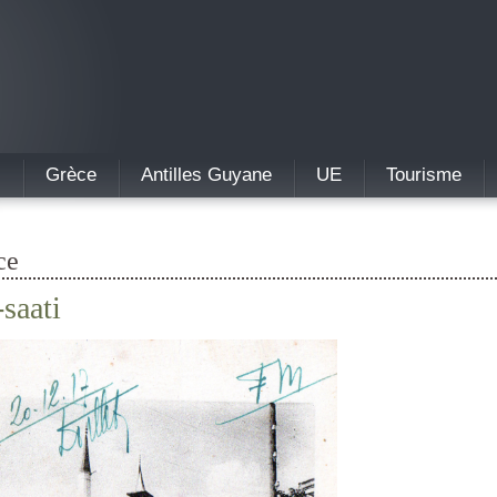
.
Grèce
Antilles Guyane
UE
Tourisme
ce
-saati